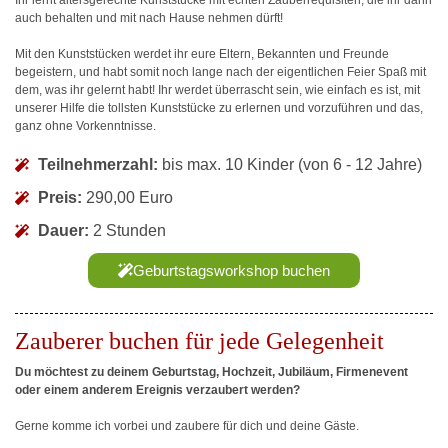
Ihr lernt altersgerechte Kunststücke mit echten Zauberrequisiten, die ihr dann
auch behalten und mit nach Hause nehmen dürft!
Mit den Kunststücken werdet ihr eure Eltern, Bekannten und Freunde
begeistern, und habt somit noch lange nach der eigentlichen Feier Spaß mit
dem, was ihr gelernt habt! Ihr werdet überrascht sein, wie einfach es ist, mit
unserer Hilfe die tollsten Kunststücke zu erlernen und vorzuführen und das,
ganz ohne Vorkenntnisse.
Teilnehmerzahl:
bis max. 10 Kinder (von 6 - 12 Jahre)
Preis:
290,00 Euro
Dauer:
2 Stunden
Geburtstagsworkshop buchen
Zauberer buchen für jede Gelegenheit
Du möchtest zu deinem Geburtstag, Hochzeit, Jubiläum, Firmenevent
oder einem anderem Ereignis verzaubert werden?
Gerne komme ich vorbei und zaubere für dich und deine Gäste.