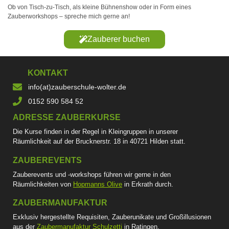
Ob von Tisch-zu-Tisch, als kleine Bühnenshow oder in Form eines
Zauberworkshops – spreche mich gerne an!
Zauberer buchen
KONTAKT
info(at)zauberschule-wolter.de
0152 590 584 52
ADRESSE ZAUBERKURSE
Die Kurse finden in der Regel in Kleingruppen in unserer
Räumlichkeit auf der Brucknerstr. 18 in 40721 Hilden statt.
ZAUBEREVENTS
Zauberevents und -workshops führen wir gerne in den
Räumlichkeiten von
Hopmanns Olive
in Erkrath durch.
ZAUBERMANUFAKTUR
Exklusiv hergestellte Requisiten, Zauberunikate und Großillusionen
aus der
Zaubermanufaktur Schulzetti
in Ratingen.